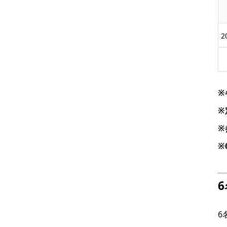
2
※
※
※
※
6