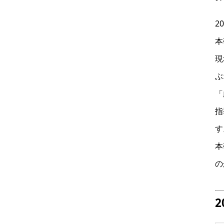
2
本
現
ぶ
「
指
す
本
の
2